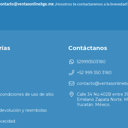
contacto@ventasonlinebge.mx
¡Nosotros te contactaremos a la brevedad!
rías
Contáctanos
529993503180
+52 999 350 3180
contacto@ventasonline
condiciones de uso de sitio
Calle 34 No.402B entre 39 
Emiliano Zapata Norte. M
Yucatán. México.
 devolución y reembolso
ivacidad