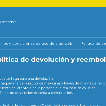
inos y condiciones de uso de sitio web
Política de d
lítica de devolución y reembo
que te llega para una devolución.
r paquetería de la república mexicana o través de misma de re
cuenta del cliente o de la persona que realiza la devolución.
líticas de devolución descrita a continuación.
entro de los primeros 30 días de tu compra. Si han transcurrid