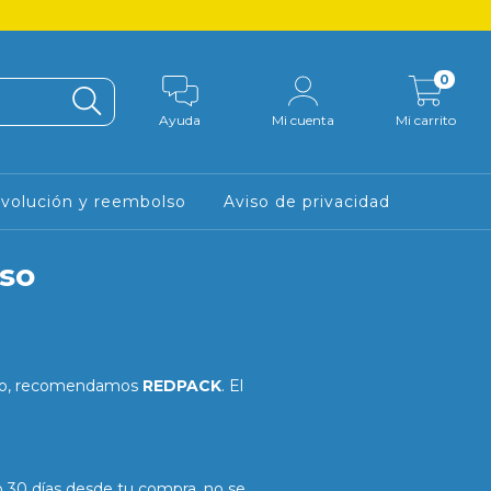
0
Ayuda
Mi cuenta
Mi carrito
evolución y reembolso
Aviso de privacidad
lso
cibo, recomendamos
REDPACK
. El
o 30 días desde tu compra, no se